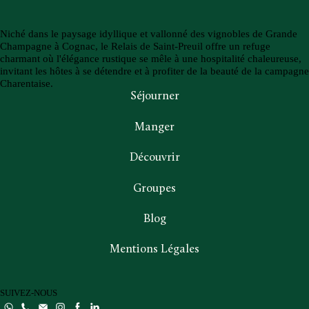
Niché dans le paysage idyllique et vallonné des vignobles de Grande
Champagne à Cognac, le Relais de Saint-Preuil offre un refuge
charmant où l'élégance rustique se mêle à une hospitalité chaleureuse,
invitant les hôtes à se détendre et à profiter de la beauté de la campagne
Charentaise.
Séjourner
Manger
Découvrir
Groupes
Blog
Mentions Légales
SUIVEZ-NOUS