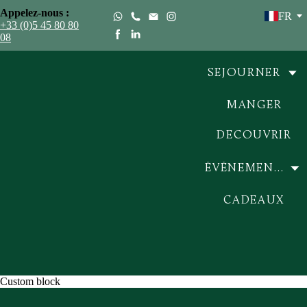
Appelez-nous :
FR
+33 (0)5 45 80 80
08
SEJOURNER
MANGER
DECOUVRIR
ÉVÉNEMENTS
CADEAUX
Custom block