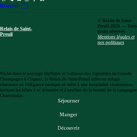
Réserver
© Relais de Saint-
Preuil 2026 — Tous
Relais de Saint-
droits réservés
Preuil
Mentions légales et
nos politiques
Niché dans le paysage idyllique et vallonné des vignobles de Grande
Champagne à Cognac, le Relais de Saint-Preuil offre un refuge
charmant où l'élégance rustique se mêle à une hospitalité chaleureuse,
invitant les hôtes à se détendre et à profiter de la beauté de la campagne
Charentaise.
Séjourner
Manger
Découvrir