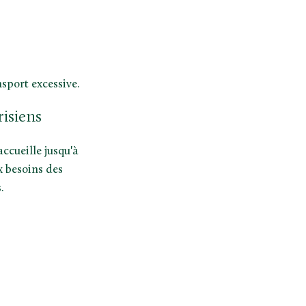
sport excessive.
risiens
ccueille jusqu'à
x besoins des
.