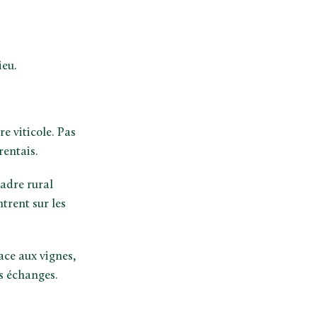
ieu.
re viticole. Pas
rentais.
adre rural
trent sur les
ace aux vignes,
es échanges.