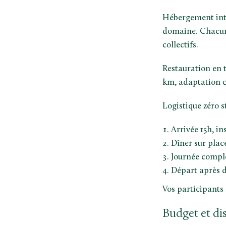
Hébergement inté
domaine. Chacun 
collectifs.
Restauration en t
km, adaptation c
Logistique zéro st
Arrivée 15h, i
Dîner sur plac
Journée complè
Départ après d
Vos participants 
Budget et di