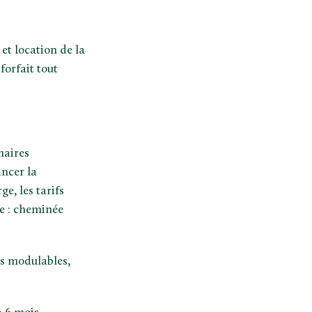
et location de la
forfait tout
naires
ancer la
e, les tarifs
e : cheminée
es modulables,